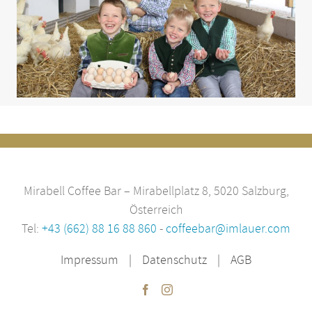
Mirabell Coffee Bar – Mirabellplatz 8, 5020 Salzburg,
Österreich
Tel:
+43 (662) 88 16 88 860
-
coffeebar@imlauer.com
Impressum
Datenschutz
AGB