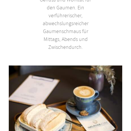
den Gaumen. Ein
verführerischer,
abwechslungsreicher
Gaumenschmaus für
Mittags, Abends und
Zwischendurch.