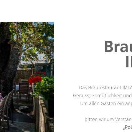
Das Braurestaurant IMLAU
Genuss, Gemütlichkeit und 
Um allen Gästen ein a
bitten wir um Verstän
„Po