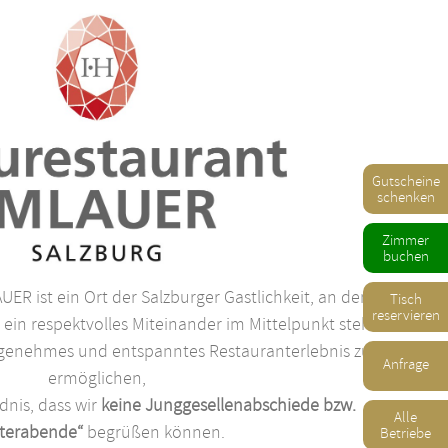
Gutscheine
schenken
Zimmer
buchen
ER ist ein Ort der Salzburger Gastlichkeit, an dem
Tisch
reservieren
ein respektvolles Miteinander im Mittelpunkt stehen.
ngenehmes und entspanntes Restauranterlebnis zu
Anfrage
ermöglichen,
dnis, dass wir
keine Junggesellenabschiede bzw.
Alle
lterabende“
begrüßen können.
Betriebe