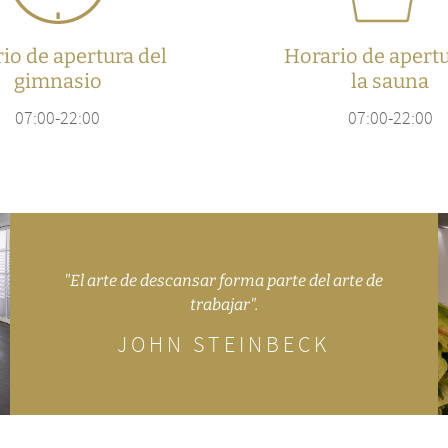
io de apertura del
Horario de apert
gimnasio
la sauna
07:00-22:00
07:00-22:00
"El arte de descansar forma parte del arte de
trabajar".
JOHN STEINBECK