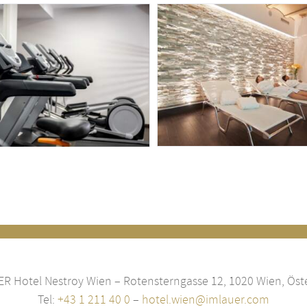
R Hotel Nestroy Wien – Rotensterngasse 12, 1020 Wien, Öst
Tel:
+43 1 211 40 0
–
hotel.wien@imlauer.com