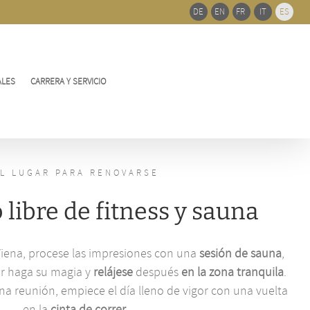
de
DE
EN
FR
IT
ES
barra
desliz
ALES
CARRERA Y SERVICIO
L LUGAR PARA RENOVARSE
 libre de fitness y sauna
Viena, procese las impresiones con una
sesión de sauna
,
or haga su magia y
relájese
después
en la zona tranquila
.
na reunión, empiece el día lleno de vigor con una vuelta
en la
cinta de correr
.