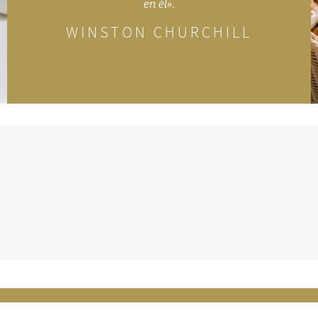
en él».
WINSTON CHURCHILL