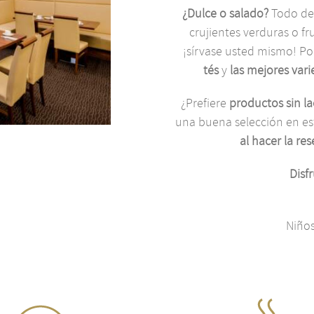
¿Dulce o salado?
Todo dep
crujientes verduras o fr
¡sírvase usted mismo! P
tés
y
las mejores vari
¿Prefiere
productos sin la
una buena selección en 
al hacer la re
Disf
Niños