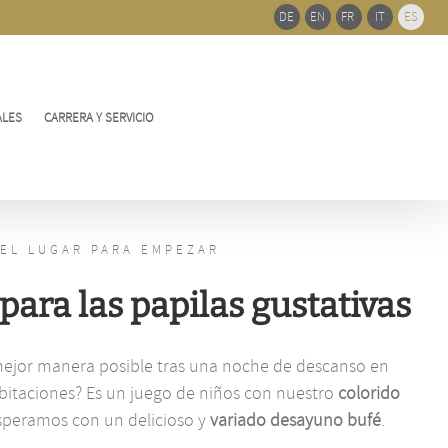
de
DE
EN
FR
IT
ES
barra
desliz
ALES
CARRERA Y SERVICIO
EL LUGAR PARA EMPEZAR
ara las papilas gustativas
 mejor manera posible tras una noche de descanso en
itaciones? Es un juego de niños con nuestro
colorido
esperamos con un delicioso y
variado desayuno bufé
.