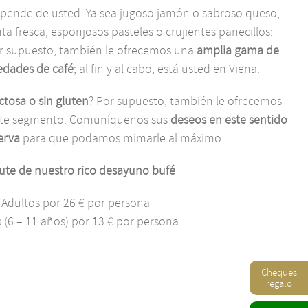
ende de usted. Ya sea jugoso jamón o sabroso queso,
uta fresca, esponjosos pasteles o crujientes panecillos:
or supuesto, también le ofrecemos una
amplia gama de
edades de café
; al fin y al cabo, está usted en Viena.
ctosa o sin gluten
? Por supuesto, también le ofrecemos
este segmento. Comuníquenos sus
deseos en este sentido
serva
para que podamos mimarle al máximo.
rute de nuestro rico desayuno bufé
Adultos por 26 € por persona
 (6 – 11 años) por 13 € por persona
Cheques
regalo