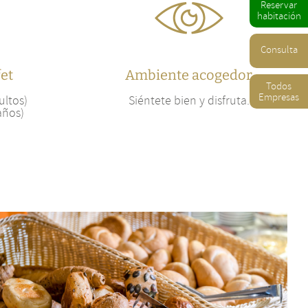
Reservar
habitación
Consulta
et
Ambiente acogedor
Todos
Empresas
ultos)
Siéntete bien y disfruta.
años)