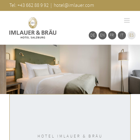
Ir
de
Tel: +43 662 88 9 92
|
hotel@imlauer.com
barra
al
desliz
contenido
DE
EN
FR
IT
ES
HOTEL IMLAUER & BRÄU