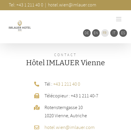
Skip
coulis
Tel: +43 1 211 40 0
|
hotel.wien@imlauer.com
Zone
to
content
DE
EN
FR
IT
ES
CONTACT
Hôtel IMLAUER Vienne
Tél :
+43 1 211 40 0
Télécopieur : +43 1 211 40-7
Rotensterngasse 10
1020 Vienne, Autriche
hotel.wien@imlauer.com