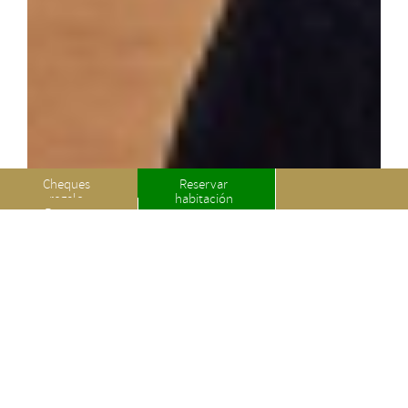
Cheques
Reservar
regalo
habitación
Reserve
una mesa