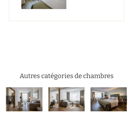
Autres catégories de chambres
Chambre
Chambre
Suite
double
familiale
premium
premium
deluxe