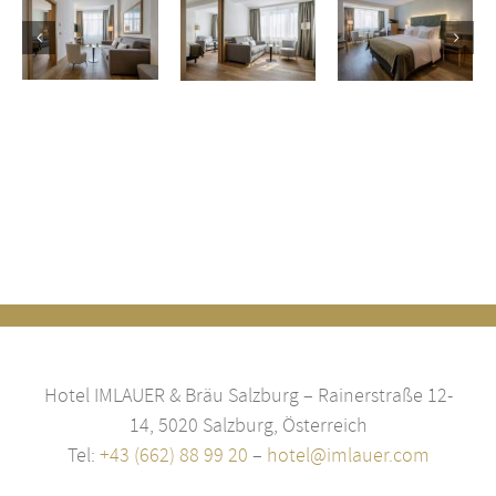
Chambre
Chambre
Suite
double
familiale
premium
premium
deluxe
Hotel IMLAUER & Bräu Salzburg – Rainerstraße 12-
14, 5020 Salzburg, Österreich
Tel:
+43 (662) 88 99 20
–
hotel@imlauer.com