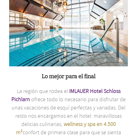
Lo mejor para el final
La región que rodea el
IMLAUER Hotel Schloss
Pichlarn
ofrece todo lo necesario para disfrutar de
unas vacaciones de esquí perfectas y variadas. Del
resto nos encargamos en el hotel: maravillosas
delicias culinarias,
wellness y spa en 4.500
m²
confort de primera clase para que se sienta