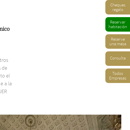
Cheques
regalo
Reservar
habitación
nico
Reserve
una mesa
Consulta
tros
s de
Todos
to el
Empresas
e a la
AUER