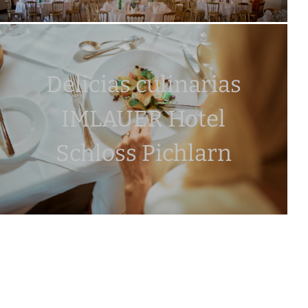
Delicias culinarias
IMLAUER Hotel
Schloss Pichlarn