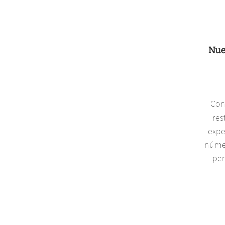
Nue
Con
res
expe
númer
per