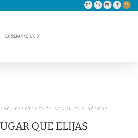
Bar
DE
DE
EN
EN
FR
FR
IT
IT
ES
ES
Area
CARRERA Y SERVICIO
RING, EXACTAMENTE SEGÚN TUS DESEOS
LUGAR QUE ELIJAS