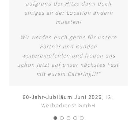
aufgrund der Hitze dann doch
Kongresses Vienna GmbH, 2025
begeistert und haben das Catering
Koordinatorin und Senior Assistentin
einiges an der Location ändern
in höchsten Tönen gelobt.“
Hochzeit in Schloss Hellbrunn, 2024
Schelhammer Capital Bank AG
mussten!
Wir werden euch gerne für unsere
Festspielhaus – Salzburg Kulisse
Peek &
Partner und Kunden
Cloppenburg, 2025
weiterempfehlen und freuen uns
schon jetzt auf unser nächstes Fest
mit eurem Catering!!!“
60-Jahr-Jubiläum Juni 2026
,
IGL
Werbedienst GmbH