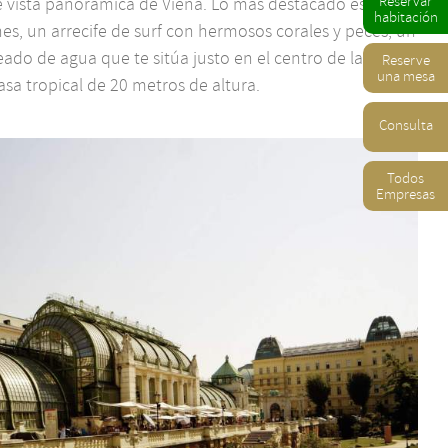
Reservar
 vista panorámica de Viena. Lo más destacado es un
habitación
s, un arrecife de surf con hermosos corales y peces, un
eado de agua que te sitúa justo en el centro de la acción
Reserve
una mesa
casa tropical de 20 metros de altura.
Consulta
Todos
Empresas