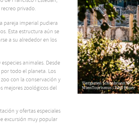
 recreo privado.
a pareja imperial pudiera
os. Esta estructura aún se
rse a su alrededor en los
0 especies animales. Desde
 por todo el planeta. Los
zoo con la conservación y
os mejores zoológicos del
ación y ofertas especiales
de excursión muy popular