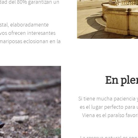
dad del 80% garantizan un
istal, elaboradamente
os ofrecen interesantes
mariposas eclosionan en la
En ple
Si tiene mucha paciencia y 
es el lugar perfecto para 
Viena es el paraíso favor
La reserva natural es con