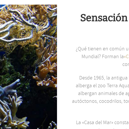
Sensación 
¿Qué tienen en común un
Mundial? Forman la
«C
co
Desde 1965, la antigua 
alberga el zoo Terra Aqu
albergan animales de ag
autóctonos, cocodrilos, to
La «Casa del Mar» consta