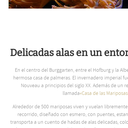
Delicadas alas en un ento
En el centro del Burggarten, entre el Hofburg y la Al
hermosa casa de palmeras. El invernadero imperial fue
Nouveau a principios del siglo XX. Además de un re
llamada
«Casa de las Mariposas
Alrededor de 500 mariposas viven y vuelan libremente p
recorrido, diseñado con esmero, con puentes, estan
transporta a un cuento de hadas de alas delicadas, colo