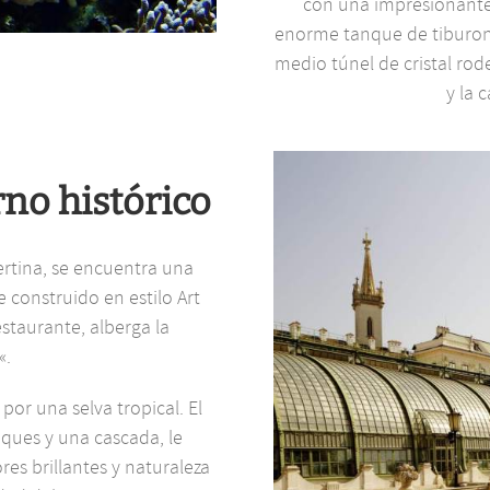
con una impresionante
enorme tanque de tiburone
medio túnel de cristal rod
y la 
rno histórico
bertina, se encuentra una
 construido en estilo Art
staurante, alberga la
«.
or una selva tropical. El
ques y una cascada, le
res brillantes y naturaleza