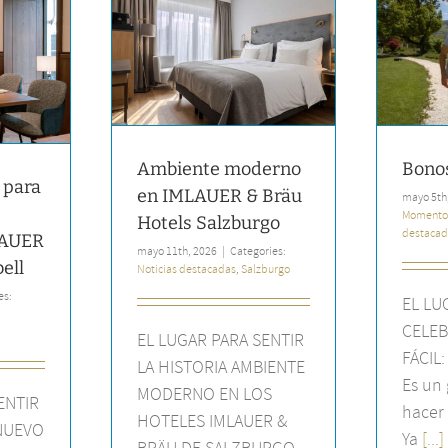
moderno en
Bonos IMLAUER
Bräu Hotels
Momentos hermosos
Noticias
burgo
destacadas
cadas
Salzburgo
Ambiente moderno
Bono
 para
en IMLAUER & Bräu
mayo 5th
Momento
Hotels Salzburgo
destacad
LAUER
mayo 11th, 2026
|
Categories:
ell
Noticias destacadas
,
Salzburgo
es:
EL LU
CELEB
EL LUGAR PARA SENTIR
FÁCIL
LA HISTORIA AMBIENTE
Es un 
MODERNO EN LOS
ENTIR
hacer 
HOTELES IMLAUER &
 NUEVO
Ya
[...]
BRÄU DE SALZBURGO