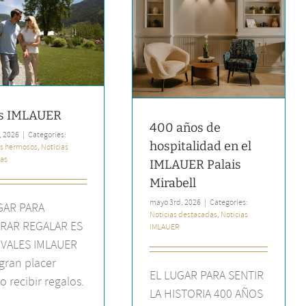
400 años de hospitalidad en
el IMLAUER Palais Mirabell
Noticias destacadas
Noticias
IMLAUER
s IMLAUER
400 años de
, 2026
|
Categories:
hospitalidad en el
s hermosos
,
Noticias
as
IMLAUER Palais
Mirabell
mayo 3rd, 2026
|
Categories:
GAR PARA
Noticias destacadas
,
Noticias
RAR REGALAR ES
IMLAUER
: VALES IMLAUER
gran placer
EL LUGAR PARA SENTIR
o recibir regalos.
LA HISTORIA 400 AÑOS