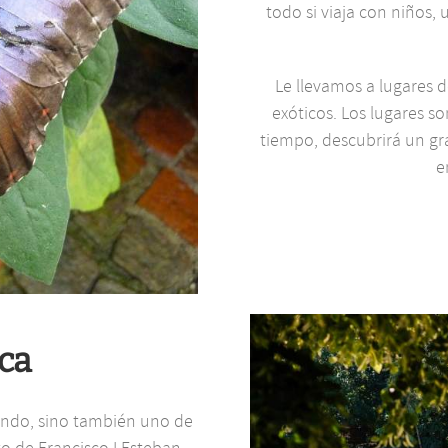
todo si viaja con niños,
Le llevamos a lugares 
exóticos. Los lugares s
tiempo, descubrirá un gra
e
ica
undo, sino también uno de
o de Francisco I Esteban,