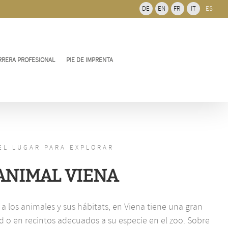
de
DE
EN
FR
IT
ES
barra
desliz
RRERA PROFESIONAL
PIE DE IMPRENTA
EL LUGAR PARA EXPLORAR
ANIMAL VIENA
a los animales y sus hábitats, en Viena tiene una gran
ad o en recintos adecuados a su especie en el zoo. Sobre