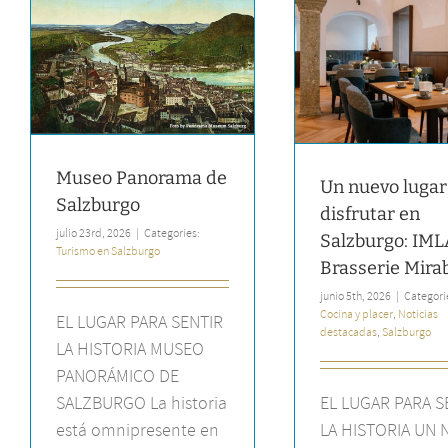
Ambiente 
Un nuevo lugar para
IMLAUER & 
disfrutar en Salzburgo:
Salz
IMLAUER Brasserie Mirabell
Noticias desta
Cocina y placer
Noticias destacadas
Salzburgo
Museo Panorama de
Un nuevo lugar
Salzburgo
disfrutar en
julio 23rd, 2026
|
Categories:
Salzburgo: IM
Turismo en Salzburgo
Brasserie Mirab
junio 5th, 2026
|
Categori
Cocina y placer
,
Noticias
EL LUGAR PARA SENTIR
destacadas
,
Salzburgo
LA HISTORIA MUSEO
PANORÁMICO DE
SALZBURGO La historia
EL LUGAR PARA S
está omnipresente en
LA HISTORIA UN