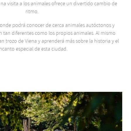
 una visita a los animales ofrece un divertido cambio de
ritmo.
donde podrá conocer de cerca animales autóctonos y
on tan diferentes como los propios animales. Al mismo
n trozo de Viena y aprenderá más sobre la historia y el
ncanto especial de esta ciudad.