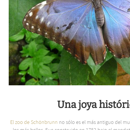
Una joya histór
El zoo de Schönbrunn
no sólo es el más antiguo del m
los más bellos. Fue construido en 1752 bajo el mandat