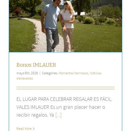
Bonos IMLAUER
mayo 5th, 2026
|
Categories:
Momentos hermosos
,
Noticias
destacadas
EL LUGAR PARA CELEBRAR REGALAR ES FÁCIL:
VALES IMLAUER Es un gran placer hacer o
recibir regalos. Ya
[...]
Read More