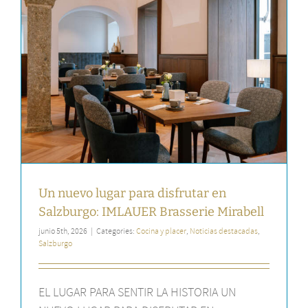
Un nuevo lugar para disfrutar en
Salzburgo: IMLAUER Brasserie Mirabell
junio 5th, 2026
|
Categories:
Cocina y placer
,
Noticias destacadas
,
Salzburgo
EL LUGAR PARA SENTIR LA HISTORIA UN