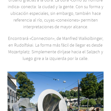
indica- conecta: la ciudad y la gente. Con su forma y
ubicación especiales, sin embargo, también hace
referencia al río, cuyas «conexiones» permiten
interpretaciones de mayor alcance.
Encontrará «Connection», de Manfred Walkolbinger,
en Rudolfskai. La forma más fácil de llegar es desde
Mozartplatz. Simplemente diríjase hacia el Salzach y
luego gire a la izquierda por la calle.