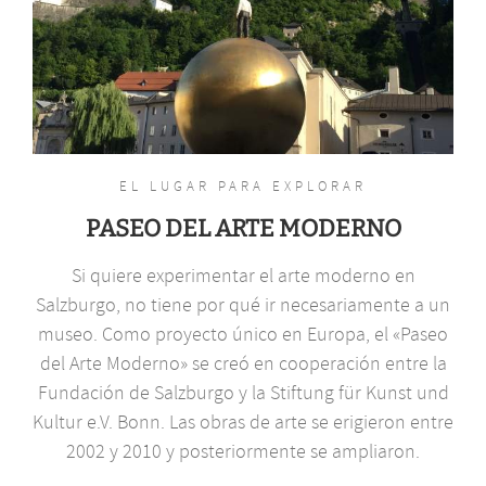
EL LUGAR PARA EXPLORAR
PASEO DEL ARTE MODERNO
Si quiere experimentar el arte moderno en
Salzburgo, no tiene por qué ir necesariamente a un
museo. Como proyecto único en Europa, el «Paseo
del Arte Moderno» se creó en cooperación entre la
Fundación de Salzburgo y la Stiftung für Kunst und
Kultur e.V. Bonn. Las obras de arte se erigieron entre
2002 y 2010 y posteriormente se ampliaron.