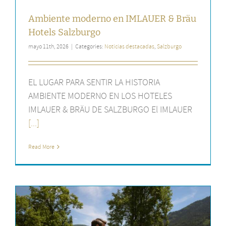
Ambiente moderno en IMLAUER & Bräu
Hotels Salzburgo
mayo 11th, 2026
|
Categories:
Noticias destacadas
,
Salzburgo
EL LUGAR PARA SENTIR LA HISTORIA
AMBIENTE MODERNO EN LOS HOTELES
IMLAUER & BRÄU DE SALZBURGO El IMLAUER
[...]
Read More