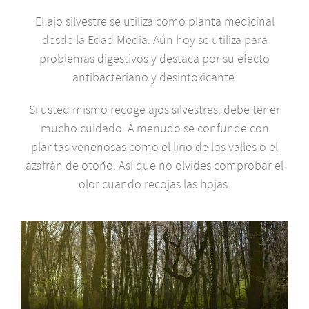
El ajo silvestre se utiliza como planta medicinal
desde la Edad Media. Aún hoy se utiliza para
problemas digestivos y destaca por su efecto
antibacteriano y desintoxicante.
Si usted mismo recoge ajos silvestres, debe tener
mucho cuidado. A menudo se confunde con
plantas venenosas como el lirio de los valles o el
azafrán de otoño. Así que no olvides comprobar el
olor cuando recojas las hojas.