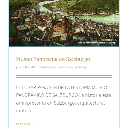
Museo Panorama de Salzburgo
julio 23rd, 2026
|
Categories:
Turismo en Salzburgo
EL LUGAR PARA SENTIR LA HISTORIA MUSEO
PANORÁMICO DE SALZBURGO La historia está
omnipresente en Salzburgo: arquitectura,
música
[...]
Read More