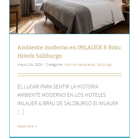
Ambiente moderno en IMLAUER & Bräu
Hotels Salzburgo
mayo 11th, 2026
|
Categories:
Noticias destacadas
,
Salzburgo
EL LUGAR PARA SENTIR LA HISTORIA
AMBIENTE MODERNO EN LOS HOTELES
IMLAUER & BRÄU DE SALZBURGO El IMLAUER
[...]
Read More