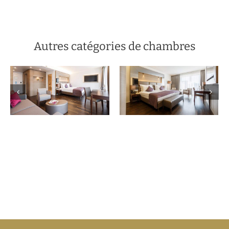
Autres catégories de chambres
Chambre de
Chambre
luxe dans le
Deluxe vue
style
jardin
traditionnel
de Salzbourg