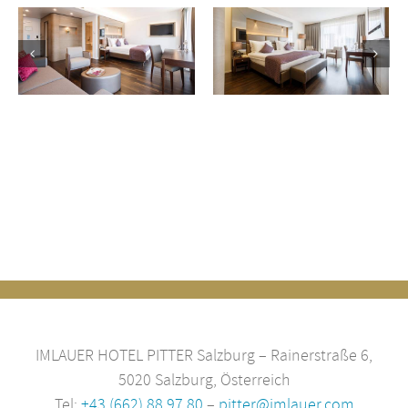
Chambre
luxe dans le
Deluxe vue
style
jardin
traditionnel
de Salzbourg
IMLAUER HOTEL PITTER Salzburg – Rainerstraße 6,
5020 Salzburg, Österreich
Tel:
+43 (662) 88 97 80
–
pitter@imlauer.com