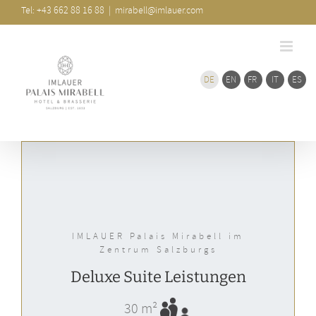
Zum
Tel: +43 662 88 16 88
|
mirabell@imlauer.com
Inhalt
springen
DE
EN
FR
IT
ES
IMLAUER Palais Mirabell im
Zentrum Salzburgs
Deluxe Suite Leistungen
30 m²