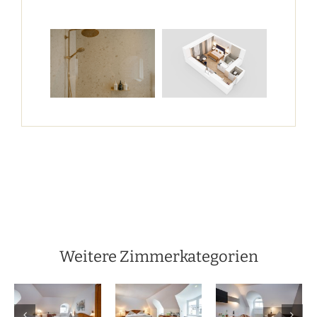
Weitere Zimmerkategorien
Klassik
r
Familienzimmer
Einzelzimmer