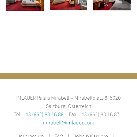
Doppelz
zimmer
IMLAUER Palais Mirabell – Mirabellplatz 8, 5020
Salzburg, Österreich
Tel:
+43 (662) 88 16 88
– Fax: +43 (662) 88 16 87 –
mirabell@imlauer.com
Impressum
FAQ
Jobs & Karriere