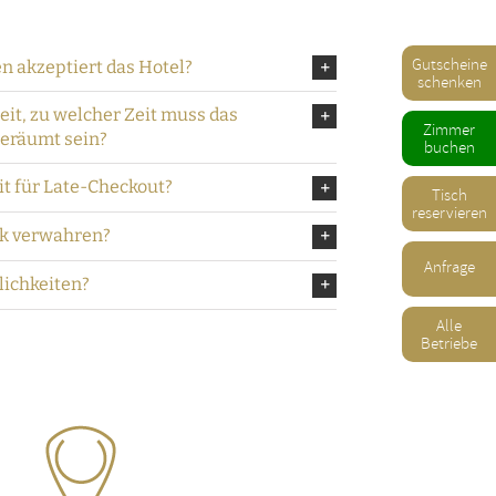
Gutscheine
 akzeptiert das Hotel?
schenken
eit, zu welcher Zeit muss das
Zimmer
eräumt sein?
buchen
it für Late-Checkout?
Tisch
reservieren
ck verwahren?
Anfrage
lichkeiten?
Alle
Betriebe