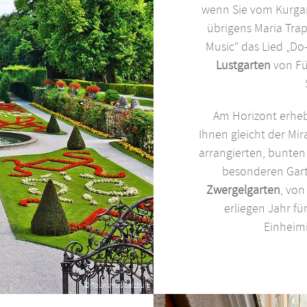
wenn Sie vom Kurg
übrigens Maria Trap
Music“ das Lied „Do
Lustgarten
von Für
Am Horizont erheb
Ihnen gleicht der Mi
arrangierten, bunte
besonderen Gar
Zwergelgarten
, von
erliegen Jahr fü
Einheimi
© Tourismus Salzburg