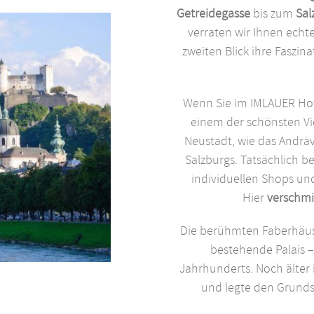
Getreidegasse
bis zum
Sal
verraten wir Ihnen echt
zweiten Blick ihre Faszin
Wenn Sie im IMLAUER Hote
einem der schönsten Vie
Neustadt, wie das Andrävi
Salzburgs. Tatsächlich be
individuellen Shops un
Hier
verschmi
Die berühmten Faberhäuse
bestehende Palais –
Jahrhunderts. Noch älter 
und legte den Grunds