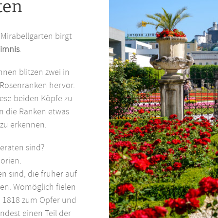
ten
Mirabellgarten birgt
eimnis
.
nen blitzen zwei in
 Rosenranken hervor.
ese beiden Köpfe zu
n die Ranken etwas
t zu erkennen.
geraten sind?
orien.
n sind, die früher auf
en. Womöglich fielen
n 1818 zum Opfer und
dest einen Teil der