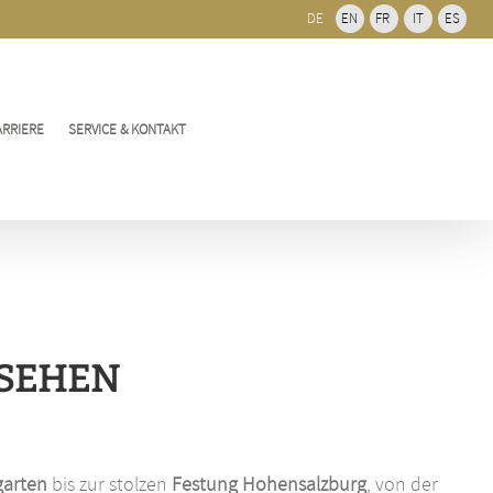
DE
EN
FR
IT
ES
ARRIERE
SERVICE & KONTAKT
 SEHEN
garten
bis zur stolzen
Festung Hohensalzburg
, von der