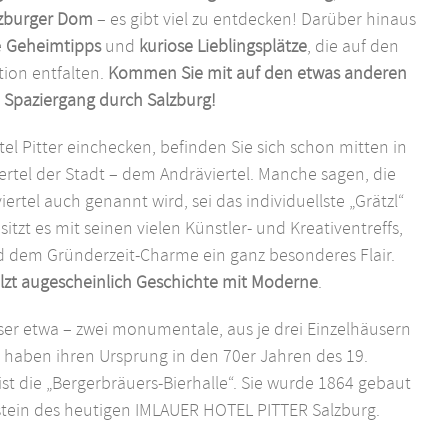
zburger Dom
– es gibt viel zu entdecken! Darüber hinaus
e
Geheimtipps
und
kuriose Lieblingsplätze
, die auf den
ation entfalten.
Kommen Sie mit auf den etwas anderen
Spaziergang durch Salzburg!
l Pitter einchecken, befinden Sie sich schon mitten in
rtel der Stadt – dem Andräviertel. Manche sagen, die
ertel auch genannt wird, sei das individuellste „Grätzl“
sitzt es mit seinen vielen Künstler- und Kreativentreffs,
d dem Gründerzeit-Charme ein ganz besonderes Flair.
lzt augescheinlich Geschichte mit Moderne
.
r etwa – zwei monumentale, aus je drei Einzelhäusern
 haben ihren Ursprung in den 70er Jahren des 19.
ist die „Bergerbräuers-Bierhalle“. Sie wurde 1864 gebaut
tein des heutigen IMLAUER HOTEL PITTER Salzburg.