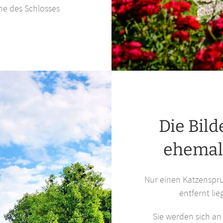
he des Schlosses
Die Bil
ehemal
Nur einen Katzenspr
entfernt lie
Sie werden sich an 