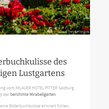
© Tourismus Salzburg
derbuchkulisse des
igen Lustgartens
ung vom IMLAUER HOTEL PITTER Salzburg
gt der
berühmte Mirabellgarten
.
eine Bilderbuchkulisse erinnert fühlen,