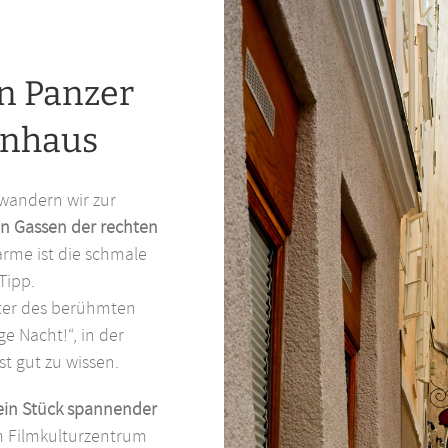
in Panzer
enhaus
wandern wir zur
en Gassen der rechten
arme ist die schmale
Tipp.
hter des berühmten
ge Nacht!“, in der
st gut zu wissen.
ein Stück spannender
um Filmkulturzentrum