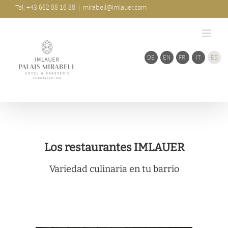
Ir
de
Tel: +43 662 88 16 88
|
mirabell@imlauer.com
barra
al
desliz
contenido
DE
EN
FR
IT
ES
Los restaurantes IMLAUER
Variedad culinaria en tu barrio