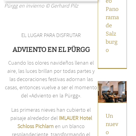
eo
Pürgg en invierno © Gerhard Pilz
Pano
rama
de
Salz
EL LUGAR PARA DISFRUTAR
burg
ADVIENTO EN EL PÜRGG
o
Cuando los olores navideños llenan el
aire, las luces brillan por todas partes y
Un nuevo
lugar para
las decoraciones festivas adornan las
disfrutar
casas, entonces vuelve a ser el momento
en
Salzburgo:
del «Adviento en la Pürgg».
IMLAUER
Brasserie
Las primeras nieves han cubierto el
Mirabell
Un
paisaje alrededor del
IMLAUER Hotel
Cocina y
placer
nuev
Schloss Pichlarn
en un blanco
Noticias
o
resplandeciente, transformando el
destacadas