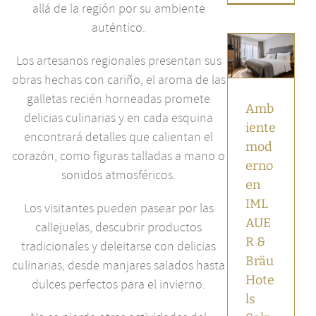
allá de la región por su ambiente
auténtico.
Ambiente
moderno
en
Los artesanos regionales presentan sus
IMLAUER
obras hechas con cariño, el aroma de las
& Bräu
Hotels
galletas recién horneadas promete
Salzburgo
Amb
delicias culinarias y en cada esquina
Noticias
iente
destacadas
encontrará detalles que calientan el
mod
Salzburgo
corazón, como figuras talladas a mano o
erno
sonidos atmosféricos.
en
IML
Los visitantes pueden pasear por las
AUE
callejuelas, descubrir productos
R &
tradicionales y deleitarse con delicias
Bräu
culinarias, desde manjares salados hasta
Hote
dulces perfectos para el invierno.
ls