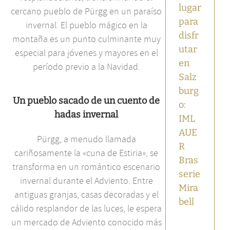
Salzburgo
lugar
cercano pueblo de Pürgg en un paraíso
para
invernal. El pueblo mágico en la
disfr
montaña es un punto culminante muy
utar
especial para jóvenes y mayores en el
en
período previo a la Navidad.
Salz
burg
Un pueblo sacado de un cuento de
o:
hadas invernal
IML
AUE
Pürgg, a menudo llamada
R
cariñosamente la «cuna de Estiria», se
Bras
transforma en un romántico escenario
serie
invernal durante el Adviento. Entre
Mira
antiguas granjas, casas decoradas y el
bell
cálido resplandor de las luces, le espera
un mercado de Adviento conocido más