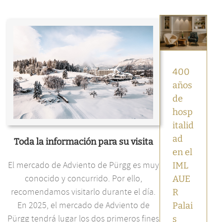
400 años
de
hospitalidad
en el
IMLAUER
Palais
Mirabell
400
Noticias
destacadas
años
Noticias
de
IMLAUER
hosp
italid
ad
Toda la información para su visita
en el
El mercado de Adviento de Pürgg es muy
IML
conocido y concurrido. Por ello,
AUE
recomendamos visitarlo durante el día.
R
En 2025, el mercado de Adviento de
Palai
Pürgg tendrá lugar los dos primeros fines
s