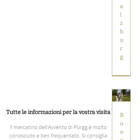
a
l
z
b
u
r
g
Buoni
IMLAUER
Tutte le informazioni per la vostra visita
Momenti
B
belli
u
Notizie
Il mercatino dell’Avvento di Pürgg è molto
principali
o
conosciuto e ben frequentato. Si consiglia