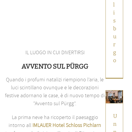
l
i
s
b
u
r
IL LUOGO IN CUI DIVERTIRSI
g
o
AVVENTO SUL PÜRGG
Un
nuovo
Quando i profumi natalizi riempiono l’aria, le
locale
luci scintillano ovunque e le decorazioni
dove
gustare
festive adornano le case, è di nuovo tempo di
prelibatezze
“Avvento sul Pürgg”.
a
Salisburgo:
IMLAUER
U
La prima neve ha ricoperto il paesaggio
Brasserie
n
intorno all
IMLAUER Hotel Schloss Pichlarn
Mirabell