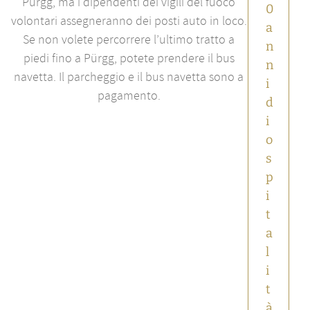
Pürgg, ma i dipendenti dei vigili del fuoco
0
IMLAUER
volontari assegneranno dei posti auto in loco.
Notizie
a
principali
Se non volete percorrere l’ultimo tratto a
n
piedi fino a Pürgg, potete prendere il bus
n
navetta. Il parcheggio e il bus navetta sono a
i
pagamento.
d
i
o
s
p
i
t
a
l
i
t
à