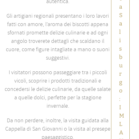
autentica.
a
S
Gli artigiani regionali presentano i loro lavori
a
fatti con amore, l’aroma dei biscotti appena
l
sfornati promette delizie culinarie e ad ogni
i
angolo troverete dettagli che scaldano il
s
cuore, come figure intagliate a mano o suoni
b
suggestivi.
u
I visitatori possono passeggiare tra i piccoli
r
vicoli, scoprire i prodotti tradizionali e
g
concedersi le delizie culinarie, da quelle salate
o
a quelle dolci, perfette per la stagione
:
invernale.
I
M
Da non perdere, inoltre, la visita guidata alla
L
Cappella di San Giovanni o la visita al presepe
A
paesaggistico.