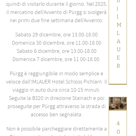
n
quindi di visitarlo durante il giorno. Nel 2025,
i
il mercatino dell’Avvento di Pürgg si svolgerà
I
nei primi due fine settimana dell’Avvento:
M
L
Sabato 29 dicembre, ore 13.00-18.00
A
Domenica 30 dicembre, ore 11.00-18.00
U
Sabato 6 dicembre, ore 13.00-18.00
E
Domenica 7 dicembre, ore 11.00-18.00.
R
Pürgg è raggiungibile in modo semplice e
veloce dall’IMLAUER Hotel Schloss Pichlarn. Il
viaggio in auto dura circa 10-15 minuti.
400
Seguite la B320 in direzione Stainach e poi
anni
di
proseguite per Pürgg attraverso la strada di
ospitalità
accesso ben segnalata.
all’IMLAUER
Palais
4
Non è possibile parcheggiare direttamente a
Mirabell
0
Notizie