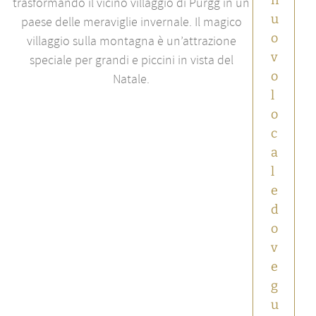
n
trasformando il vicino villaggio di Pürgg in un
Cucina
&
u
paese delle meraviglie invernale. Il magico
indulgenza
o
villaggio sulla montagna è un’attrazione
Notizie
principali
v
speciale per grandi e piccini in vista del
Salisburgo
o
Natale.
l
o
c
a
l
e
d
o
v
e
g
u