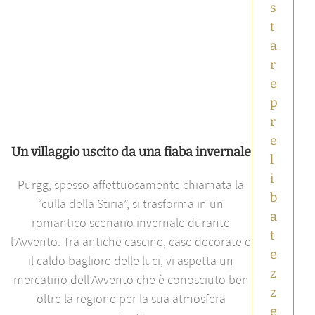
s
t
a
r
e
p
r
e
Un villaggio uscito da una fiaba invernale
l
i
Pürgg, spesso affettuosamente chiamata la
b
“culla della Stiria”, si trasforma in un
a
romantico scenario invernale durante
t
l’Avvento. Tra antiche cascine, case decorate e
e
il caldo bagliore delle luci, vi aspetta un
z
mercatino dell’Avvento che è conosciuto ben
z
oltre la regione per la sua atmosfera
e