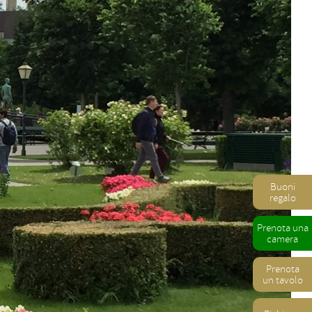
Buoni
regalo
Prenota una
camera
Prenota
un tavolo