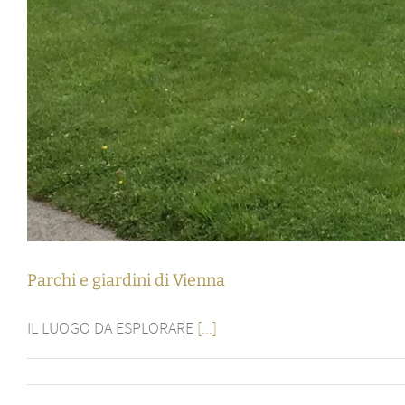
Parchi e giardini di Vienna
IL LUOGO DA ESPLORARE
[...]