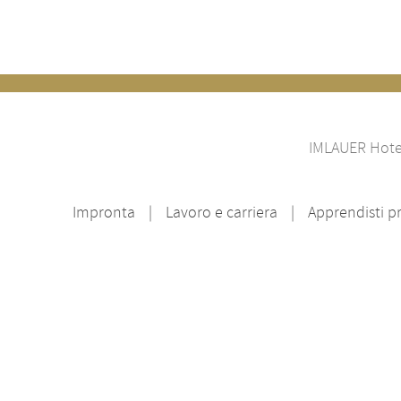
IMLAUER Hotel
Impronta
Lavoro e carriera
Apprendisti p