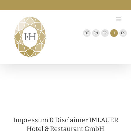
Vai
del
bar
al
scorre
contenuto
DE
EN
FR
IT
ES
Impressum & Disclaimer IMLAUER
Hotel & Restaurant GmbH