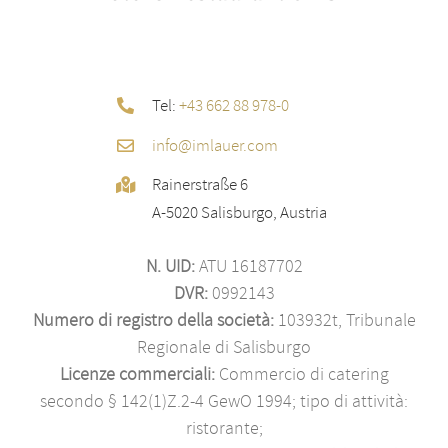
Tel:
+43 662 88 978-0
info@imlauer.com
Rainerstraße 6
A-5020 Salisburgo, Austria
N. UID:
ATU 16187702
DVR:
0992143
Numero di registro della società:
103932t, Tribunale
Regionale di Salisburgo
Licenze commerciali:
Commercio di catering
secondo § 142(1)Z.2-4 GewO 1994; tipo di attività:
ristorante;