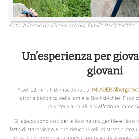
Foto © Ferme de découverte bio, famille Bochsbichler
Un’esperienza per giov
giovani
A soli 12 minuti di macchina dal
IMLAUER Albergo Sch
fattoria biologica della famiglia Bochsbichler. È qui
duveteux ai quali ci si affeziona immed
Gli alpaca sono noti per la loro natura gentile e i loro r
fatto di stare vicino a loro riduce i livelli di stress e cre
relax. Le escursioni con questi compagni di viaggio 