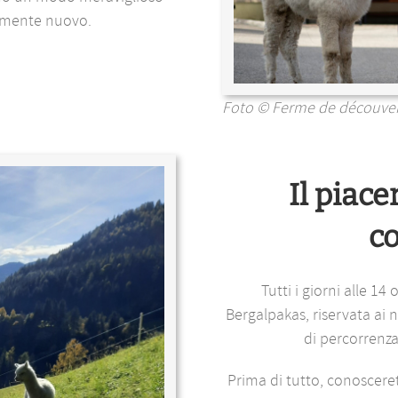
amente nuovo.
Foto © Ferme de découvert
Il piace
c
Tutti i giorni alle 1
Bergalpakas, riservata ai n
di percorrenza 
Prima di tutto, conosceret