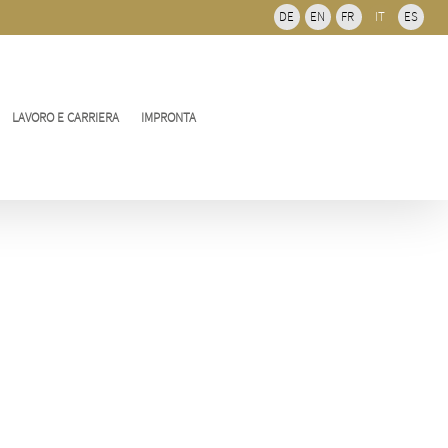
del
DE
EN
FR
IT
ES
bar
scorre
LAVORO E CARRIERA
IMPRONTA