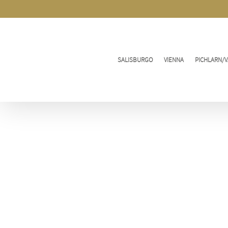
Vai
al
contenuto
SALISBURGO
VIENNA
PICHLARN/V