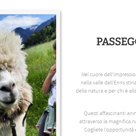
PASSEGG
Nel cuore dell’impressi
nella valle dell’Enns stir
della natura e per chi è al
Questi affascinanti an
attraverso la magnifica n
Cogliete l’opportunità