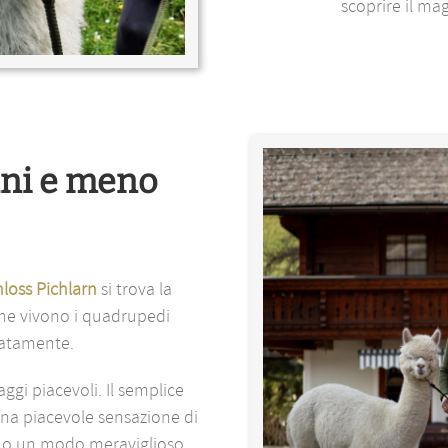
scoprire il ma
ani e meno
loss Pichlarn
si trova la
 che vivono i quadrupedi
iatamente.
aggi piacevoli. Il semplice
a una piacevole sensazione di
sono un modo meraviglioso