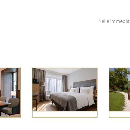
Nelle immediat
moderno negli
Bräu Hotels
Buoni IMLAUER
zburg
Momenti belli
Notizie principali
pali
Salisburgo