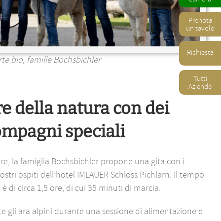
Prenota
un tavolo
Richiesta
e bio, famille Bochsbichler
Tutti
Aziende
re della natura con dei
ompagni speciali
4 ore, la famiglia Bochsbichler propone una gita con i
ostri ospiti dell’hotel IMLAUER Schloss Pichlarn. Il tempo
è di circa 1,5 ore, di cui 35 minuti di marcia.
e gli ara alpini durante una sessione di alimentazione e