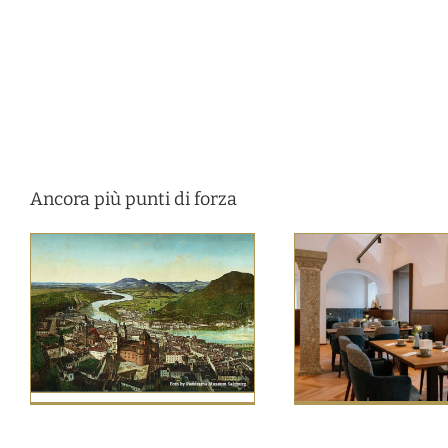
Ancora più punti di forza
Un ambiente 
Un nuovo locale dove gustare
IMLAUER & 
prelibatezze a Salisburgo:
Sal
IMLAUER Brasserie Mirabell
Notizie princi
Cucina & indulgenza
Notizie
principali
Salisburgo