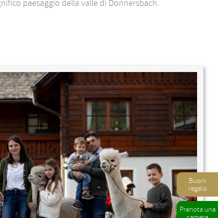
gnifico paesaggio della valle di Donnersbach.
Buoni
regalo
Prenota una
camera