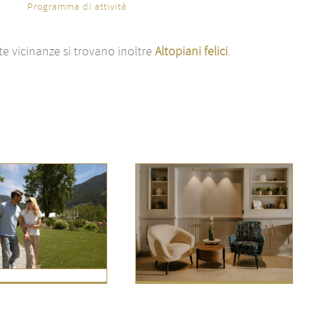
Programma di attività
e vicinanze si trovano inoltre
Altopiani felici
.
400 anni di ospitalità
all’IMLAUER Palais Mirabell
Notizie IMLAUER
Notizie principali