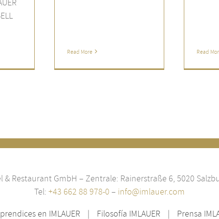
AUER
BELL
Read More
Read Mo
 & Restaurant GmbH – Zentrale: Rainerstraße 6, 5020 Salzbu
Tel:
+43 662 88 978-0
–
info@imlauer.com
prendices en IMLAUER
Filosofía IMLAUER
Prensa IML