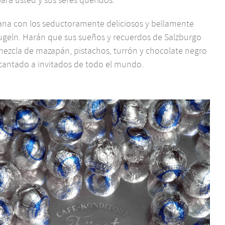
iana con los seductoramente deliciosos y bellamente
eln. Harán que sus sueños y recuerdos de Salzburgo
mezcla de mazapán, pistachos, turrón y chocolate negro
cantado a invitados de todo el mundo.