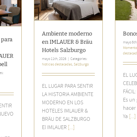
Bräu Hotels
Momentos hermosos
Noticias
burgo
destacadas
cadas
Salzburgo
Ambiente moderno
Bono
 para
en IMLAUER & Bräu
mayo 5th
Momento
Hotels Salzburgo
destacad
LAUER
mayo 11th, 2026
|
Categories:
ell
Noticias destacadas
,
Salzburgo
es:
EL LU
CELEB
EL LUGAR PARA SENTIR
FÁCIL
LA HISTORIA AMBIENTE
Es un 
MODERNO EN LOS
ENTIR
hacer 
HOTELES IMLAUER &
 NUEVO
Ya
[...]
BRÄU DE SALZBURGO
El IMLAUER
[...]