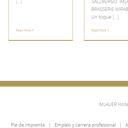
[...]
SALZBURGO: IML
BRASSERIE MIRA
Un toque
[...]
Read More
Read More
IMLAUER Hotel
Pie de imprenta
Empleo y carrera profesional
A