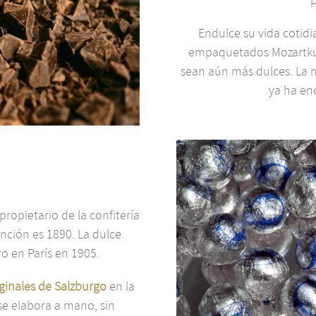
Endulce su vida cotid
empaquetados Mozartkug
sean aún más dulces. La 
ya ha en
propietario de la confitería
ención es 1890. La dulce
o en París en 1905.
ginales de Salzburgo
en la
e elabora a mano, sin