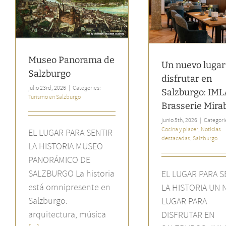
IMLAUER & 
disfrutar en Salzburgo:
Salz
IMLAUER Brasserie Mirabell
Noticias desta
Cocina y placer
Noticias destacadas
Salzburgo
Museo Panorama de
Un nuevo lugar
Salzburgo
disfrutar en
julio 23rd, 2026
|
Categories:
Salzburgo: IM
Turismo en Salzburgo
Brasserie Mirab
junio 5th, 2026
|
Categori
Cocina y placer
,
Noticias
EL LUGAR PARA SENTIR
destacadas
,
Salzburgo
LA HISTORIA MUSEO
PANORÁMICO DE
SALZBURGO La historia
EL LUGAR PARA S
está omnipresente en
LA HISTORIA UN
Salzburgo:
LUGAR PARA
arquitectura, música
DISFRUTAR EN