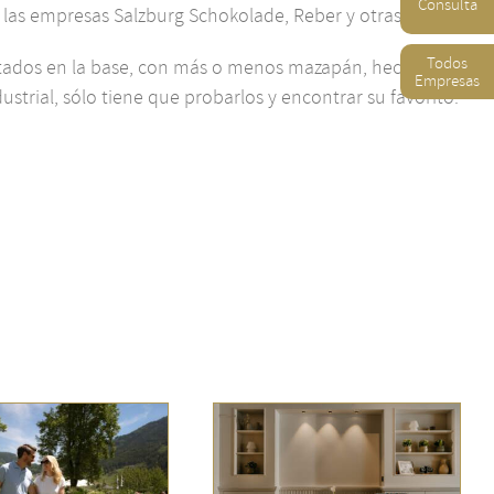
Consulta
 las empresas Salzburg Schokolade, Reber y otras.
Todos
astados en la base, con más o menos mazapán, hechos a
Empresas
trial, sólo tiene que probarlos y encontrar su favorito.
400 años de hospitalidad en