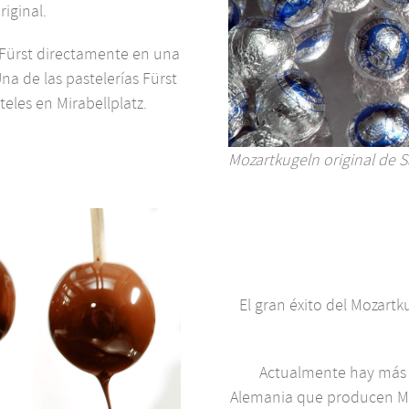
iginal.
 Fürst directamente en una
Una de las pastelerías Fürst
eles en Mirabellplatz.
Mozartkugeln original de S
El gran éxito del Mozart
Actualmente hay más d
Alemania que producen Moz