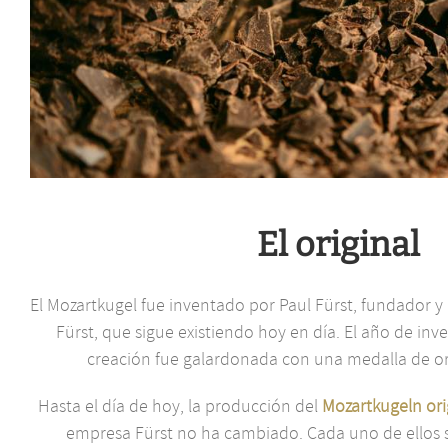
El original
El Mozartkugel fue inventado por Paul Fürst, fundador y 
Fürst, que sigue existiendo hoy en día. El año de inv
creación fue galardonada con una medalla de or
Hasta el día de hoy, la producción del
Mozartkugeln ori
empresa Fürst no ha cambiado. Cada uno de ellos s