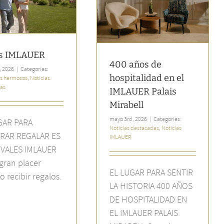
el IMLAUER Palais Mirabell
Noticias destacadas
Noticias
IMLAUER
s IMLAUER
400 años de
, 2026
|
Categories:
hospitalidad en el
s hermosos
,
Noticias
as
IMLAUER Palais
Mirabell
mayo 3rd, 2026
|
Categories:
GAR PARA
Noticias destacadas
,
Noticias
RAR REGALAR ES
IMLAUER
: VALES IMLAUER
gran placer
EL LUGAR PARA SENTIR
o recibir regalos.
LA HISTORIA 400 AÑOS
DE HOSPITALIDAD EN
EL IMLAUER PALAIS