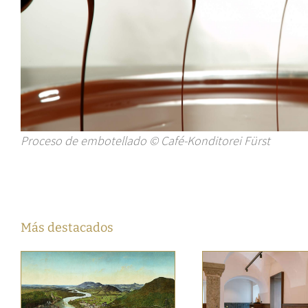
Proceso de embotellado © Café-Konditorei Fürst
Más destacados
Ambiente 
Un nuevo lugar para