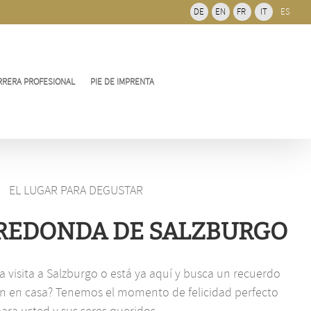
de
DE
EN
FR
IT
ES
barra
desliz
RRERA PROFESIONAL
PIE DE IMPRENTA
EL LUGAR PARA DEGUSTAR
 REDONDA DE SALZBURGO
 visita a Salzburgo o está ya aquí y busca un recuerdo
n en casa? Tenemos el momento de felicidad perfecto
ara usted y sus seres queridos.