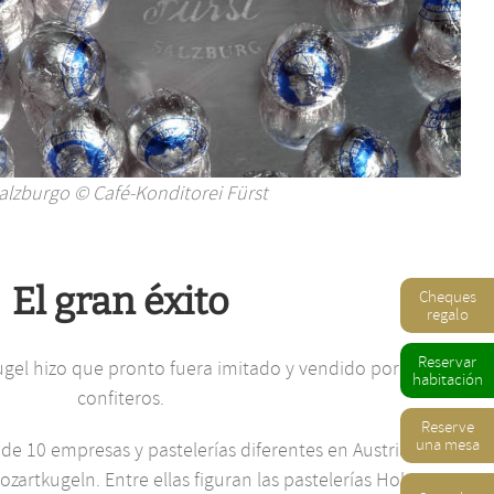
alzburgo © Café-Konditorei Fürst
El gran éxito
Cheques
regalo
Reservar
kugel hizo que pronto fuera imitado y vendido por otros
habitación
confiteros.
Reserve
una mesa
e 10 empresas y pastelerías diferentes en Austria y
artkugeln. Entre ellas figuran las pastelerías Holzmayr,