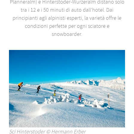
Planneralm) e Hinterstoder-Wurzeralm distano solo
tra i 12 e i 50 minuti di auto dall’hotel. Dai
principianti agli alpinisti esperti, la varietà offre le
condizioni perfette per ogni sciatore e
snowboarder.
Sci Hinterstoder © Hermann Erber