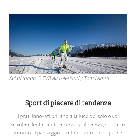
Sci di fondo © TVB Ausseerland / Tom Lamm
Sport di piacere di tendenza
I prati innevati brillano alla luce del sole e voi
scivolate lentamente attraverso il paesaggio. Tutto
intorno, il paesaggio sembra uscito da un paese