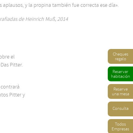
aplausos, y la propina también fue correcta ese día».
afiadas de Heinrich Muß, 2014
Cheques
obre el
regalo
Das Pitter.
Reservar
habitación
ncontrará
Reserve
una mesa
tos Pitter y
Consulta
Todos
Empresas