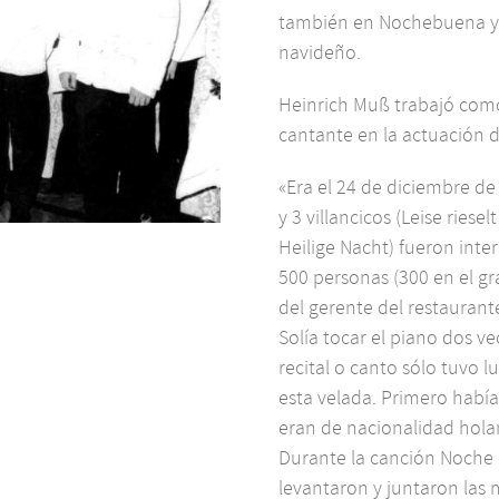
también en Nochebuena y 
navideño.
Heinrich Muß trabajó como
cantante en la actuación d
«Era el 24 de diciembre d
y 3 villancicos (Leise riese
Heilige Nacht) fueron inte
500 personas (300 en el gr
del gerente del restaurante
Solía tocar el piano dos v
recital o canto sólo tuvo 
esta velada. Primero había
eran de nacionalidad holand
Durante la canción Noche 
levantaron y juntaron la