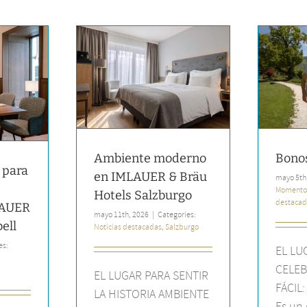
moderno en
Bonos IMLAUER
Bräu Hotels
Momentos hermosos
Noticias
burgo
destacadas
cadas
Salzburgo
Ambiente moderno
Bono
 para
en IMLAUER & Bräu
mayo 5th
Momento
Hotels Salzburgo
destacad
LAUER
mayo 11th, 2026
|
Categories:
ell
Noticias destacadas
,
Salzburgo
es:
EL LU
CELEB
EL LUGAR PARA SENTIR
FÁCIL
LA HISTORIA AMBIENTE
Es un 