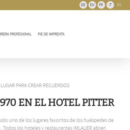
de
DE
EN
FR
IT
ES
barra
desliz
RRERA PROFESIONAL
PIE DE IMPRENTA
 LUGAR PARA CREAR RECUERDOS
970 EN EL HOTEL PITTER
 sido uno de los lugares favoritos de los huéspedes de
 Todos los hoteles y restaurantes IMLAUER abren