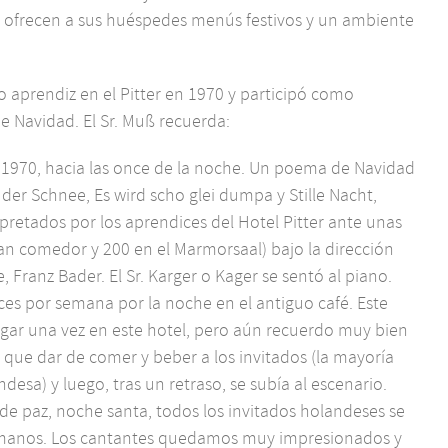
ofrecen a sus huéspedes menús festivos y un ambiente
 aprendiz en el Pitter en 1970 y participó como
e Navidad. El Sr. Muß recuerda:
e 1970, hacia las once de la noche. Un poema de Navidad
lt der Schnee, Es wird scho glei dumpa y Stille Nacht,
rpretados por los aprendices del Hotel Pitter ante unas
an comedor y 200 en el Marmorsaal) bajo la dirección
, Franz Bader. El Sr. Karger o Kager se sentó al piano.
eces por semana por la noche en el antiguo café. Este
lugar una vez en este hotel, pero aún recuerdo muy bien
 que dar de comer y beber a los invitados (la mayoría
esa) y luego, tras un retraso, se subía al escenario.
de paz, noche santa, todos los invitados holandeses se
s manos. Los cantantes quedamos muy impresionados y