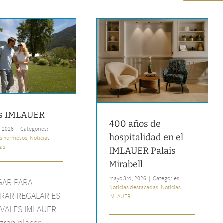
400 años de hospitalidad en
el IMLAUER Palais Mirabell
Noticias destacadas
Noticias
IMLAUER
s IMLAUER
400 años de
, 2026
|
Categories:
hospitalidad en el
s hermosos
,
Noticias
as
IMLAUER Palais
Mirabell
mayo 3rd, 2026
|
Categories:
GAR PARA
Noticias destacadas
,
Noticias
RAR REGALAR ES
IMLAUER
: VALES IMLAUER
gran placer