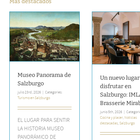
Más destacados
Ambiente 
Un nuevo lugar para
IMLAUER & 
disfrutar en Salzburgo:
Salz
IMLAUER Brasserie Mirabell
Noticias desta
Cocina y placer
Noticias destacadas
Salzburgo
Museo Panorama de
Un nuevo lugar
Salzburgo
disfrutar en
julio 23rd, 2026
|
Categories:
Salzburgo: IM
Turismo en Salzburgo
Brasserie Mirab
junio 5th, 2026
|
Categori
Cocina y placer
,
Noticias
EL LUGAR PARA SENTIR
destacadas
,
Salzburgo
LA HISTORIA MUSEO
PANORÁMICO DE