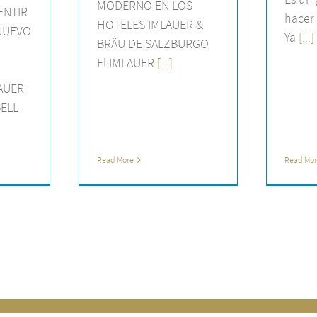
MODERNO EN LOS
ENTIR
hacer 
HOTELES IMLAUER &
 NUEVO
Ya
[...]
BRÄU DE SALZBURGO
El IMLAUER
[...]
AUER
BELL
Read More
Read Mo