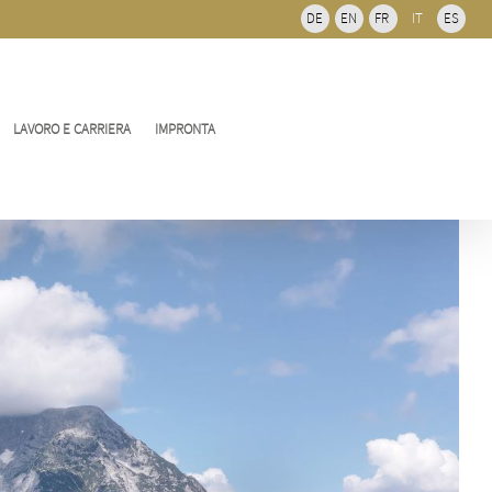
del
DE
EN
FR
IT
ES
bar
scorre
LAVORO E CARRIERA
IMPRONTA