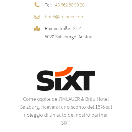
Tel:
+43 662 88 99 20
hotel@imlauer.com
Rainerstraße 12-14
5020 Salisburgo, Austria
Come ospite dell’IMLAUER & Bräu Hotel
Salzburg, riceverai uno sconto del 15% sul
noleggio di un’auto del nostro partner
SIXT.