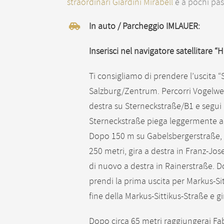
straordinari Giardini Mirabell
e a pochi pass
In auto / Parcheggio IMLAUER:
Inserisci nel navigatore satellitare 
Ti consigliamo di prendere l’uscita “
Salzburg/Zentrum. Percorri Vogelweid
destra su Sterneckstraße/B1 e segui 
Sterneckstraße piega leggermente a 
Dopo 150 m su Gabelsbergerstraße, g
250 metri, gira a destra in Franz-Jose
di nuovo a destra in Rainerstraße. D
prendi la prima uscita per Markus-Sit
fine della Markus-Sittikus-Straße e gi
Dopo circa 65 metri raggiungerai F