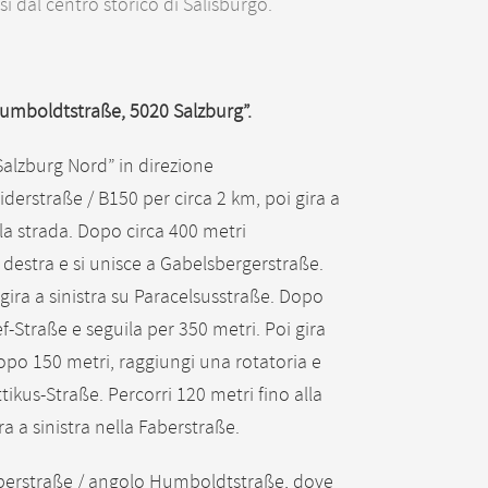
i dal centro storico di Salisburgo.
“Humboldtstraße, 5020 Salzburg”.
Salzburg Nord” in direzione
erstraße / B150 per circa 2 km, poi gira a
la strada. Dopo circa 400 metri
destra e si unisce a Gabelsbergerstraße.
ira a sinistra su Paracelsusstraße. Dopo
f-Straße e seguila per 350 metri. Poi gira
opo 150 metri, raggiungi una rotatoria e
tikus-Straße. Percorri 120 metri fino alla
ra a sinistra nella Faberstraße.
aberstraße / angolo Humboldtstraße, dove