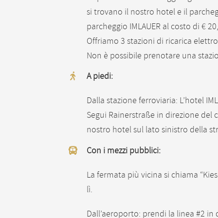
si trovano il nostro hotel e il parch
parcheggio IMLAUER al costo di € 20,0
Offriamo 3 stazioni di ricarica elett
Non è possibile prenotare una stazion
A piedi:
Dalla stazione ferroviaria: L’hotel IM
Segui Rainerstraße in direzione del c
nostro hotel sul lato sinistro della st
Con i mezzi pubblici:
La fermata più vicina si chiama “Kiese
lì.
Dall’aeroporto: prendi la linea #2 in