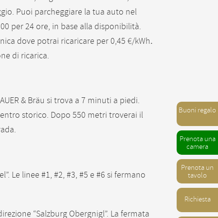
eggio. Puoi parcheggiare la tua auto nel
0 per 24 ore, in base alla disponibilità.
ronica dove potrai ricaricare per 0,45 €/kWh
.
e di ricarica.
LAUER & Bräu si trova a 7 minuti a piedi.
Buoni regalo
entro storico. Dopo 550 metri troverai il
rada.
Prenota una
camera
Prenota un
l”. Le linee #1, #2, #3, #5 e #6 si fermano
tavolo
Richiesta
 direzione “Salzburg Obergnigl”. La fermata