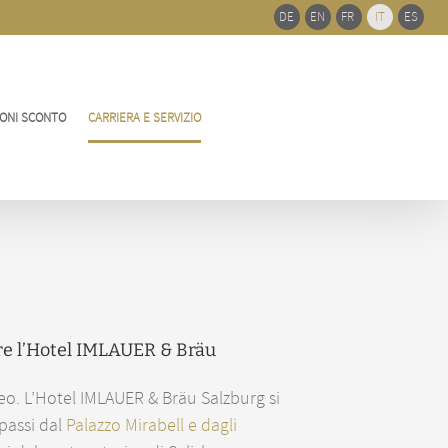
del
DE
EN
FR
IT
ES
bar
scorre
ONI SCONTO
CARRIERA E SERVIZIO
ere l’Hotel IMLAUER & Bräu
reo. L’Hotel IMLAUER & Bräu Salzburg si
 passi dal
Palazzo Mirabell e dagli