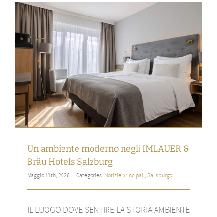
Un ambiente moderno negli IMLAUER &
Bräu Hotels Salzburg
Maggio 11th, 2026
|
Categories:
Notizie principali
,
Salisburgo
IL LUOGO DOVE SENTIRE LA STORIA AMBIENTE