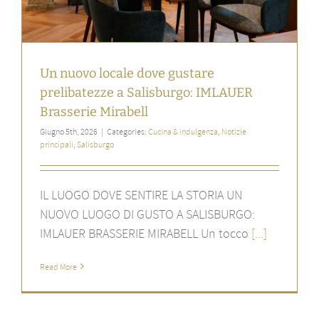
Un nuovo locale dove gustare
prelibatezze a Salisburgo: IMLAUER
Brasserie Mirabell
Giugno 5th, 2026
|
Categories:
Cucina & indulgenza
,
Notizie
principali
,
Salisburgo
IL LUOGO DOVE SENTIRE LA STORIA UN
NUOVO LUOGO DI GUSTO A SALISBURGO:
IMLAUER BRASSERIE MIRABELL Un tocco
[...]
Read More