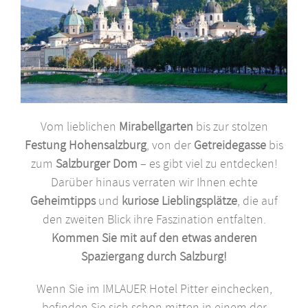
Vom lieblichen
Mirabellgarten
bis zur stolzen
Festung Hohensalzburg
, von der
Getreidegasse
bis
zum
Salzburger Dom
– es gibt viel zu entdecken!
Darüber hinaus verraten wir Ihnen echte
Geheimtipps
und
kuriose Lieblingsplätze
, die auf
den zweiten Blick ihre Faszination entfalten.
Kommen Sie mit auf den etwas anderen
Spaziergang durch Salzburg!
Wenn Sie im IMLAUER Hotel Pitter einchecken,
befinden Sie sich schon mitten in einem der