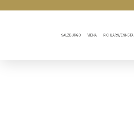
Ir
al
contenido
SALZBURGO
VIENA
PICHLARN/ENNSTA