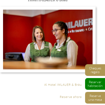
Cheques
regalo
Reservar
Al Hotel IMLAUER & Bräu
habitación
Reserve
Reserve ahora
una mesa