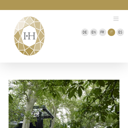
Vai
del
bar
al
scorre
contenuto
DE
EN
FR
IT
ES