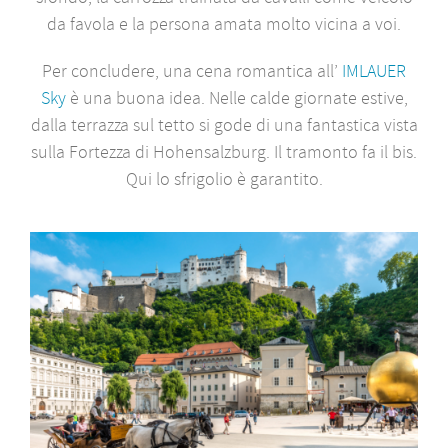
da favola e la persona amata molto vicina a voi.
Per concludere, una cena romantica all’
IMLAUER
Sky
è una buona idea. Nelle calde giornate estive,
dalla terrazza sul tetto si gode di una fantastica vista
sulla Fortezza di Hohensalzburg. Il tramonto fa il bis.
Qui lo sfrigolio è garantito.