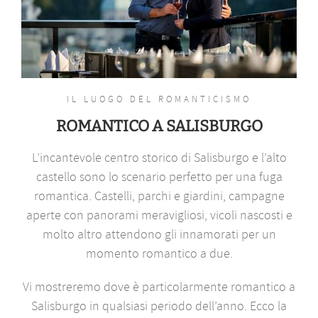
IL LUOGO DEL ROMANTICISMO
ROMANTICO A SALISBURGO
L’incantevole centro storico di Salisburgo e l’alto
castello sono lo scenario perfetto per una fuga
romantica. Castelli, parchi e giardini, campagne
aperte con panorami meravigliosi, vicoli nascosti e
molto altro attendono gli innamorati per un
momento romantico a due.
Vi mostreremo dove è particolarmente romantico a
Salisburgo in qualsiasi periodo dell’anno. Ecco la