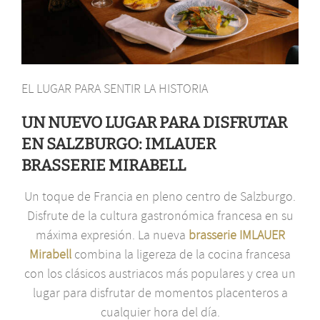
EL LUGAR PARA SENTIR LA HISTORIA
UN NUEVO LUGAR PARA DISFRUTAR
EN SALZBURGO: IMLAUER
BRASSERIE MIRABELL
Un toque de Francia en pleno centro de Salzburgo.
Disfrute de la cultura gastronómica francesa en su
máxima expresión. La nueva
brasserie IMLAUER
Mirabell
combina la ligereza de la cocina francesa
con los clásicos austriacos más populares y crea un
lugar para disfrutar de momentos placenteros a
cualquier hora del día.