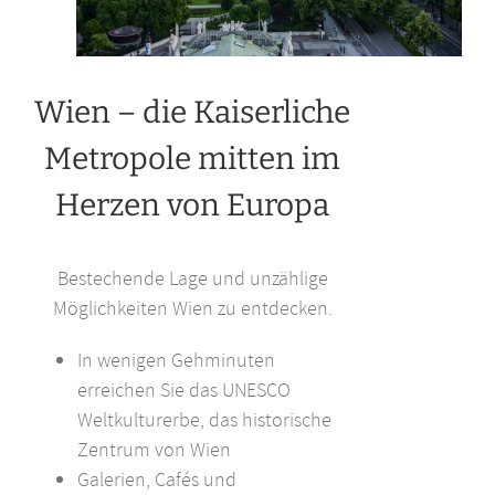
Wien – die Kaiserliche
Metropole mitten im
Herzen von Europa
Bestechende Lage und unzählige
Möglichkeiten Wien zu entdecken.
In wenigen Gehminuten
erreichen Sie das UNESCO
Weltkulturerbe, das historische
Zentrum von Wien
Galerien, Cafés und