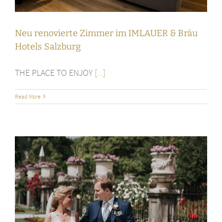
Neu renovierte Zimmer im IMLAUER & Bräu
Hotels Salzburg
THE PLACE TO ENJOY
[...]
Read More