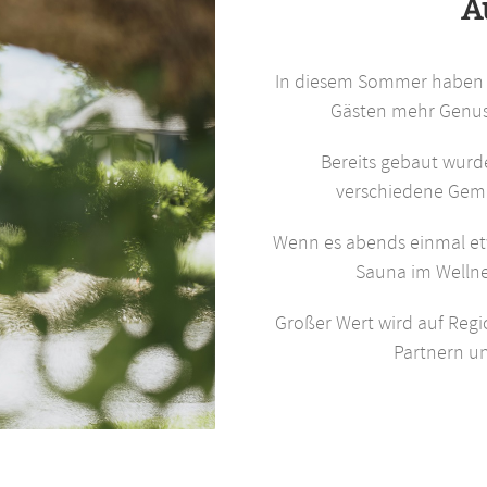
A
In diesem Sommer haben w
Gästen mehr Genuss
Bereits gebaut wurd
verschiedene Gemü
Wenn es abends einmal etwa
Sauna im Wellne
Großer Wert wird auf Regi
Partnern u