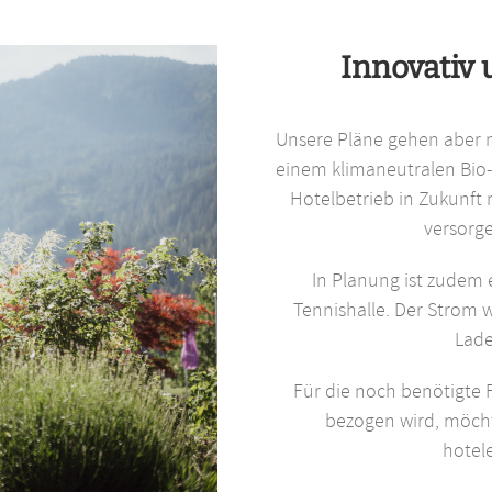
Innovativ 
Unsere Pläne gehen aber no
einem klimaneutralen Bio-
Hotelbetrieb in Zukunft
versorg
In Planung ist zudem
Tennishalle. Der Strom
Lade
Für die noch benötigte 
bezogen wird, möcht
hotel