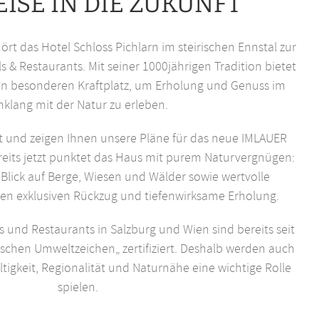
EISE IN DIE ZUKUNFT
ört das Hotel Schloss Pichlarn im steirischen Ennstal zur
 & Restaurants. Mit seiner 1000jährigen Tradition bietet
en besonderen Kraftplatz, um Erholung und Genuss im
nklang mit der Natur zu erleben.
ft und zeigen Ihnen unsere Pläne für das neue IMLAUER
ereits jetzt punktet das Haus mit purem Naturvergnügen:
 Blick auf Berge, Wiesen und Wälder sowie wertvolle
en exklusiven Rückzug und tiefenwirksame Erholung.
s und Restaurants in Salzburg und Wien sind bereits seit
schen Umweltzeichen„ zertifiziert. Deshalb werden auch
tigkeit, Regionalität und Naturnähe eine wichtige Rolle
spielen.