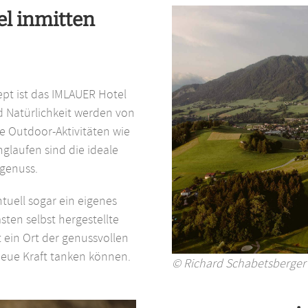
el inmitten
pt ist das IMLAUER Hotel
d Natürlichkeit werden von
e Outdoor-Aktivitäten wie
glaufen sind die ideale
genuss.
tuell sogar ein eigenes
ten selbst hergestellte
ein Ort der genussvollen
neue Kraft tanken können.
© Richard Schabetsberger