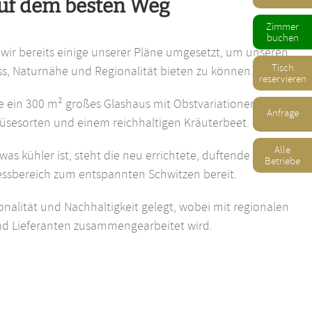
uf dem besten Weg
Zimmer
buchen
ir bereits einige unserer Pläne umgesetzt, um unseren
Tisch
, Naturnähe und Regionalität bieten zu können.
reservieren
e ein 300 m² großes Glashaus mit Obstvariationen,
Anfrage
sesorten und einem reichhaltigen Kräuterbeet.
Alle
s kühler ist, steht die neu errichtete, duftende Zirben-
Betriebe
ssbereich zum entspannten Schwitzen bereit.
onalität und Nachhaltigkeit gelegt, wobei mit regionalen
nd Lieferanten zusammengearbeitet wird.