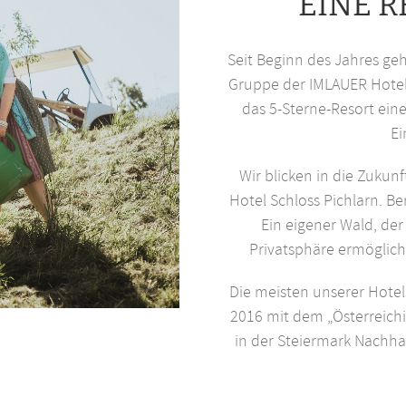
EINE R
Seit Beginn des Jahres geh
Gruppe der IMLAUER Hotels
das 5-Sterne-Resort ein
Ei
Wir blicken in die Zukun
Hotel Schloss Pichlarn. B
Ein eigener Wald, der
Privatsphäre ermöglich
Die meisten unserer Hotel
2016 mit dem „Österreichi
in der Steiermark Nachhal