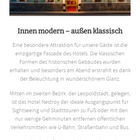
Innen modern – außen klassisch
Eine besondere Attraktion für unsere Gäste ist die
einzigartige Fassade des Hotels. Die klassischen
Formen des historischen Gebäudes wurden
erhalten und besonders am Abend erstrahlt es dank
der Beleuchtung in wunderschönem Glanz.
Mitten im zweiten Bezirk, der Leopoldstadt, gelegen,
ist das Hotel Nestroy der ideale Ausgangspunkt für
Sightseeing und Stadttouren zu Fuß oder mit den
nur wenige Gehminuten entfernen öffentlichen
Verkehrsmitteln wie U-Bahn, Straßenbahn und Bus.