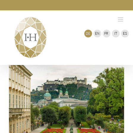
Zum
Inhalt
springen
DE
EN
FR
IT
ES