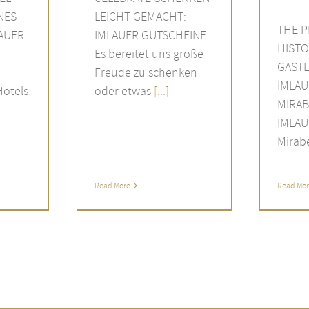
NES
LEICHT GEMACHT:
THE P
LAUER
IMLAUER GUTSCHEINE
HISTO
Es bereitet uns große
GASTL
Freude zu schenken
IMLAU
Hotels
oder etwas
[...]
MIRAB
IMLAU
Mirabe
Read More
Read Mo