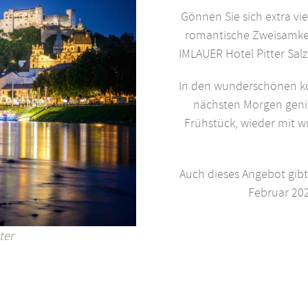
Gönnen Sie sich extra vie
romantische Zweisamkei
IMLAUER Hotel Pitter Sal
In den wunderschönen ko
nächsten Morgen genie
Frühstück, wieder mit 
Auch dieses Angebot gibt
Februar 202
ter