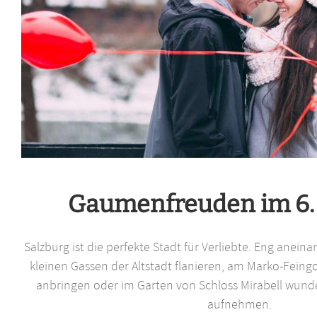
Gaumenfreuden im 6
Salzburg ist die perfekte Stadt für Verliebte. Eng anei
kleinen Gassen der Altstadt flanieren, am Marko-Feingo
anbringen oder im Garten von Schloss Mirabell wund
aufnehmen.