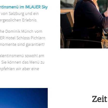
ntinsmenü im IMLAUER Sky
r von Salzburg und ein
gesslichen Erlebnis.
öche Dominik Münch vom
ER Hotel Schloss Pichlarn
omente sind garantiert!
s Valentinsmenü sowohl am
. Sie können das Menü zu
pfehlen wir aber eine
Zeit