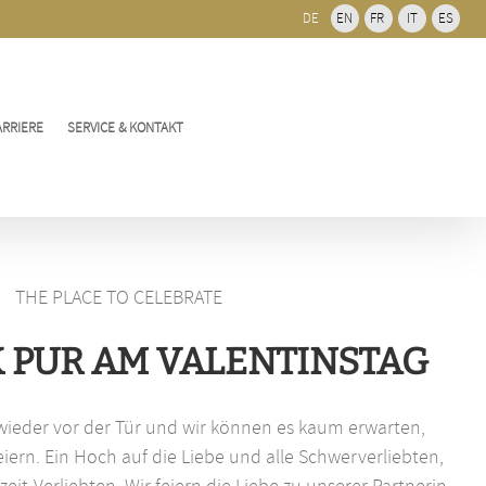
DE
EN
FR
IT
ES
ARRIERE
SERVICE & KONTAKT
THE PLACE TO CELEBRATE
 PUR AM VALENTINSTAG
 wieder vor der Tür und wir können es kaum erwarten,
eiern. Ein Hoch auf die Liebe und alle Schwerverliebten,
eit-Verliebten. Wir feiern die Liebe zu unserer Partnerin