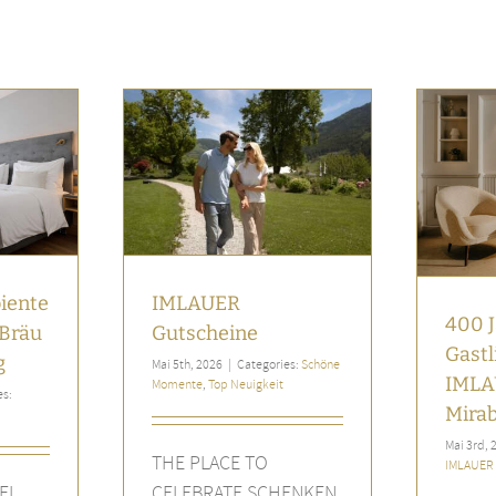
400 Jahre Gastlichkeit im
Gutscheine
IMLAUER Palais Mirabell
e
Top Neuigkeit
IMLAUER News
Top Neuigkeit
iente
IMLAUER
400 
Bräu
Gutscheine
Gastl
g
Mai 5th, 2026
|
Categories:
Schöne
IMLA
Momente
,
Top Neuigkeit
es:
Mirab
Mai 3rd, 
THE PLACE TO
IMLAUER
EL
CELEBRATE SCHENKEN