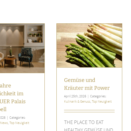
Gemüse und Kräuter mit
Power
Kulinarik & Genuss
Top Neuigkeit
Gemüse und
Jahre
Kräuter mit Power
ichkeit im
April 25th, 2026
|
Categories:
UER Palais
Kulinarik & Genuss
,
Top Neuigkeit
ell
2026
|
Categories:
THE PLACE TO EAT
 News
,
Top Neuigkeit
HEALTHY GEMÜSE UND