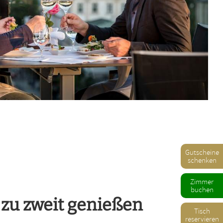
Gutscheine
schenken
Zimmer
buchen
 zu zweit genießen
Tisch
reservieren